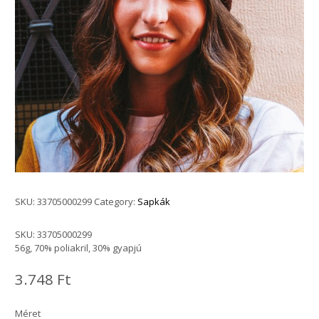
SKU:
33705000299
Category:
Sapkák
SKU:
33705000299
56g, 70% poliakril, 30% gyapjú
3.748
Ft
Méret