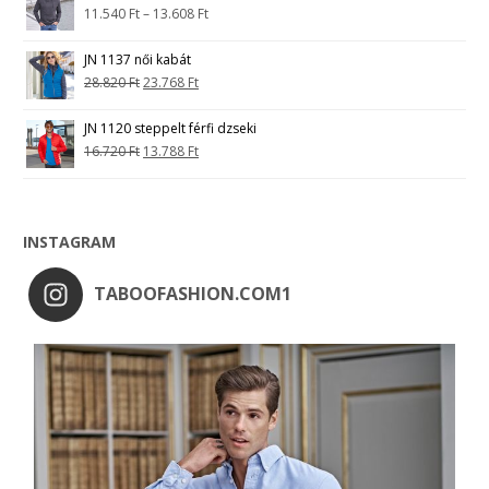
11.540
Ft
–
13.608
Ft
JN 1137 női kabát
28.820
Ft
23.768
Ft
JN 1120 steppelt férfi dzseki
16.720
Ft
13.788
Ft
INSTAGRAM
TABOOFASHION.COM1