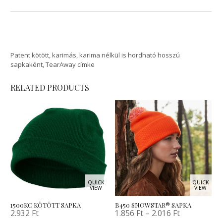
Patent kötött, karimás, karima nélkül is hordható hosszú
sapkaként, TearAway címke
RELATED PRODUCTS
QUICK
QUICK
VIEW
VIEW
1500KC KÖTÖTT SAPKA
B450 SNOWSTAR® SAPKA
2.932
Ft
1.856
Ft
–
2.016
Ft