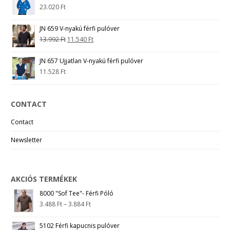
23.020
Ft
JN 659 V-nyakú férfi pulóver
13.992
Ft
11.540
Ft
JN 657 Ujjatlan V-nyakú férfi pulóver
11.528
Ft
CONTACT
Contact
Newsletter
AKCIÓS TERMÉKEK
8000 "Sof Tee"- Férfi Póló
3.488
Ft
–
3.884
Ft
5102 Férfi kapucnis pulóver