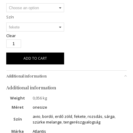
Szín
Clear
ADD TO CART
Additional information
Additional information
Weight
0,056 kg
Méret
onesize
avio
,
bordó
,
erdő zöld
,
fekete
,
rozsdás
,
sárga
,
Szín
szürke melange
,
tengerészgyalogság
Márka
Atlantis