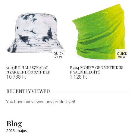
QUICK
QUICK
VIEW
VIEW
5003BD HALÁSZKALAP
B904 MORF® GEOMETRIKUS
NYAKKENDŐS SZÍNBEN
NYAKMELEGÍTŐ
10.788
Ft
1.128
Ft
RECENTLY VIEWED
You have not viewed any product yet!
Blog
2023. május