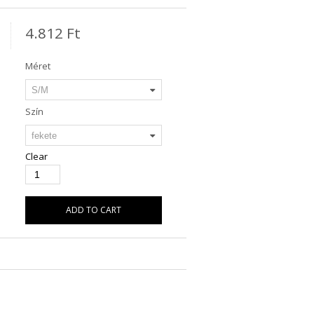
4.812
Ft
Méret
Szín
Clear
ADD TO CART