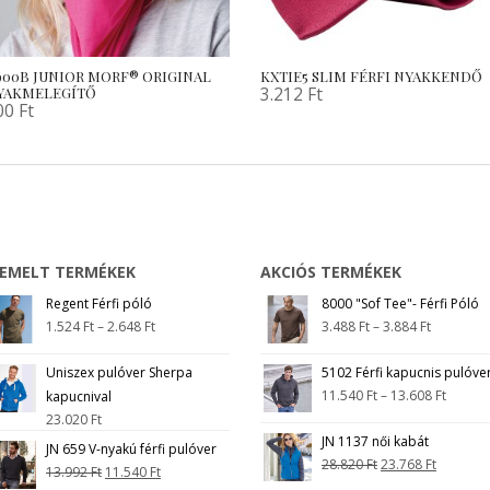
900B JUNIOR MORF® ORIGINAL
KXTIE5 SLIM FÉRFI NYAKKENDŐ
3.212
Ft
YAKMELEGÍTŐ
00
Ft
IEMELT TERMÉKEK
AKCIÓS TERMÉKEK
Regent Férfi póló
8000 "Sof Tee"- Férfi Póló
1.524
Ft
–
2.648
Ft
3.488
Ft
–
3.884
Ft
Uniszex pulóver Sherpa
5102 Férfi kapucnis pulóve
11.540
Ft
–
13.608
Ft
kapucnival
23.020
Ft
JN 1137 női kabát
JN 659 V-nyakú férfi pulóver
28.820
Ft
23.768
Ft
13.992
Ft
11.540
Ft