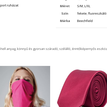
port ruházat
Méret
S/M
,
L/XL
Szín
fekete
,
fluoreszkáló
Márka
Beechfield
shell anyag, könnyű és gyorsan száradó, szélálló, érintőképernyős eszköz