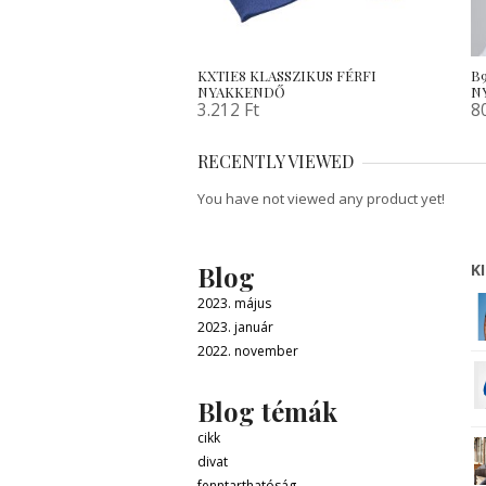
KXTIE8 KLASSZIKUS FÉRFI
B
NYAKKENDŐ
N
3.212
Ft
8
RECENTLY VIEWED
You have not viewed any product yet!
Blog
K
2023. május
2023. január
2022. november
Blog témák
cikk
divat
fenntarthatóság