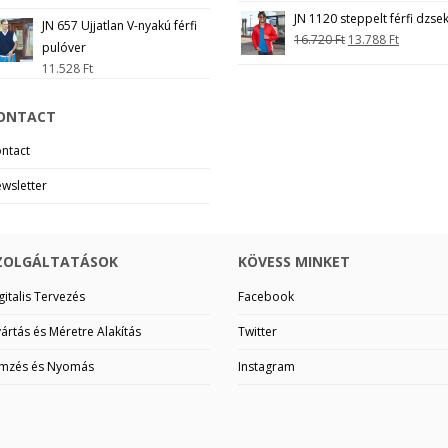
JN 1120 steppelt férfi dzsek
JN 657 Ujjatlan V-nyakú férfi
16.720
Ft
13.788
Ft
pulóver
11.528
Ft
ONTACT
ntact
wsletter
ZOLGÁLTATÁSOK
KÖVESS MINKET
gitalis Tervezés
Facebook
ártás és Méretre Alakítás
Twitter
mzés és Nyomás
Instagram