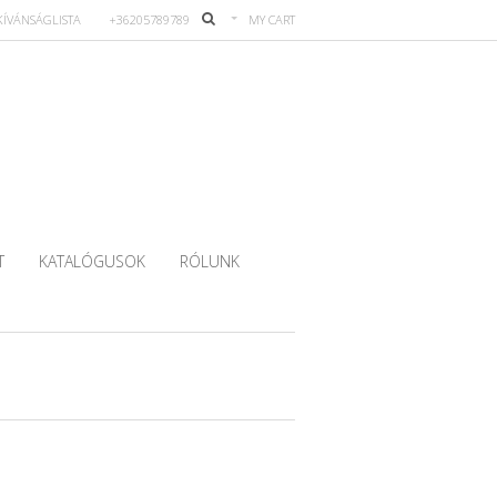
KÍVÁNSÁGLISTA
+36205789789
MY CART
T
KATALÓGUSOK
RÓLUNK