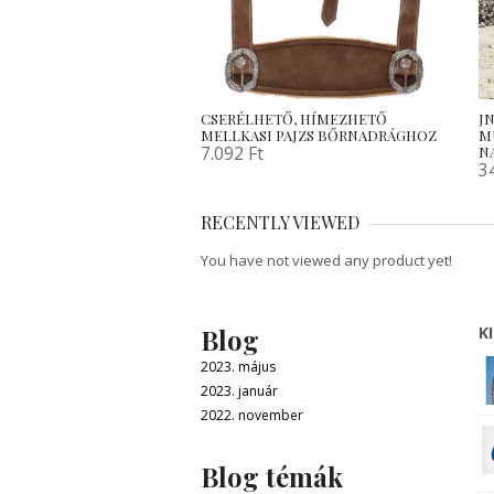
CSERÉLHETŐ, HÍMEZHETŐ
JN
MELLKASI PAJZS BŐRNADRÁGHOZ
M
7.092
Ft
N
3
RECENTLY VIEWED
You have not viewed any product yet!
Blog
K
2023. május
2023. január
2022. november
Blog témák