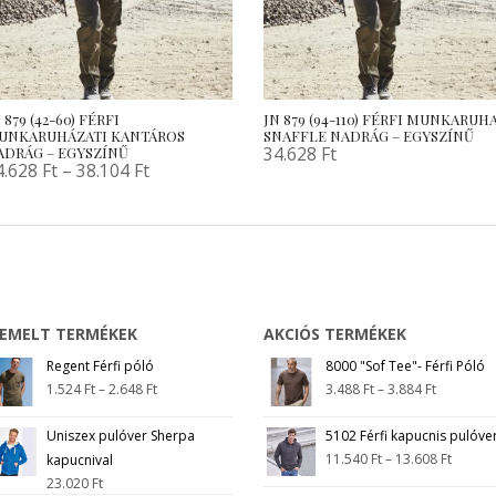
 879 (42-60) FÉRFI
JN 879 (94-110) FÉRFI MUNKARUH
UNKARUHÁZATI KANTÁROS
SNAFFLE NADRÁG – EGYSZÍNŰ
34.628
Ft
ADRÁG – EGYSZÍNŰ
4.628
Ft
–
38.104
Ft
IEMELT TERMÉKEK
AKCIÓS TERMÉKEK
Regent Férfi póló
8000 "Sof Tee"- Férfi Póló
1.524
Ft
–
2.648
Ft
3.488
Ft
–
3.884
Ft
Uniszex pulóver Sherpa
5102 Férfi kapucnis pulóve
11.540
Ft
–
13.608
Ft
kapucnival
23.020
Ft