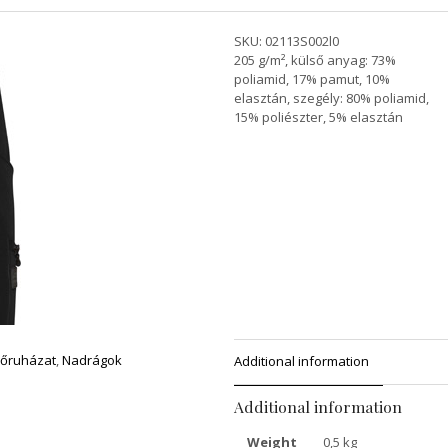
SKU:
02113S002l0
205 g/m², külső anyag: 73%
poliamid, 17% pamut, 10%
elasztán, szegély: 80% poliamid,
15% poliészter, 5% elasztán
őruházat
,
Nadrágok
Additional information
Additional information
Weight
0,5 kg