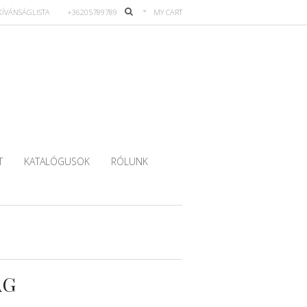
KÍVÁNSÁGLISTA
+36205789789
MY CART
T
KATALÓGUSOK
RÓLUNK
ÁG