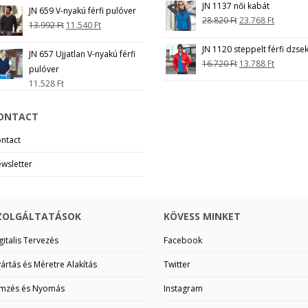
JN 1137 női kabát
JN 659 V-nyakú férfi pulóver
28.820
Ft
23.768
Ft
13.992
Ft
11.540
Ft
JN 1120 steppelt férfi dzsek
JN 657 Ujjatlan V-nyakú férfi
16.720
Ft
13.788
Ft
pulóver
11.528
Ft
ONTACT
ntact
wsletter
ZOLGÁLTATÁSOK
KÖVESS MINKET
gitalis Tervezés
Facebook
ártás és Méretre Alakítás
Twitter
mzés és Nyomás
Instagram