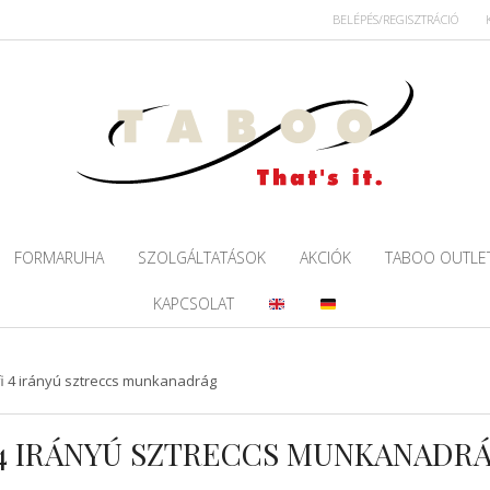
BELÉPÉS/REGISZTRÁCIÓ
FORMARUHA
SZOLGÁLTATÁSOK
AKCIÓK
TABOO OUTLE
KAPCSOLAT
rfi 4 irányú sztreccs munkanadrág
RFI 4 IRÁNYÚ SZTRECCS MUNKANADR