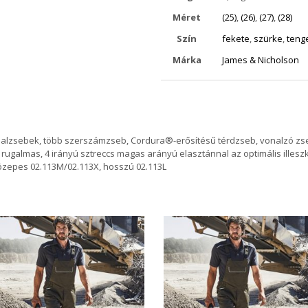
Méret
(25)
,
(26)
,
(27)
,
(28)
Szín
fekete
,
szürke
,
teng
Márka
James & Nicholson
alzsebek, több szerszámzseb, Cordura®-erősítésű térdzseb, vonalzó zseb,
, rugalmas, 4 irányú sztreccs magas arányú elasztánnal az optimális ille
özepes 02.113M/02.113X, hosszú 02.113L