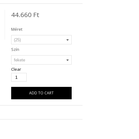
44.660
Ft
Méret
Szín
Clear
ADD TO CART