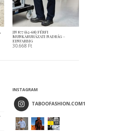
A
JN 877 (62-68) FÉRFI
MUNKARUHÁZATI NADRÁG –
EINFARBIG
30.668
Ft
INSTAGRAM
TABOOFASHION.COM1
r