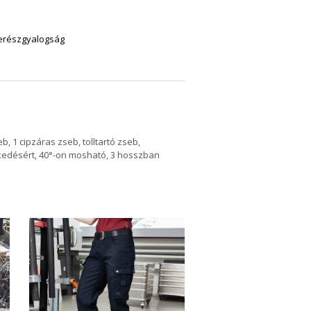
erészgyalogság
 1 cipzáras zseb, tolltartó zseb,
szkedésért, 40°-on mosható, 3 hosszban