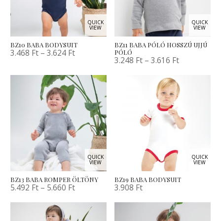
QUICK
QUICK
VIEW
VIEW
BZ10 BABA BODYSUIT
BZ11 BABA PÓLÓ HOSSZÚ UJJÚ
3.468
Ft
–
3.624
Ft
PÓLÓ
3.248
Ft
–
3.616
Ft
QUICK
QUICK
VIEW
VIEW
BZ13 BABA ROMPER ÖLTÖNY
BZ19 BABA BODYSUIT
5.492
Ft
–
5.660
Ft
3.908
Ft