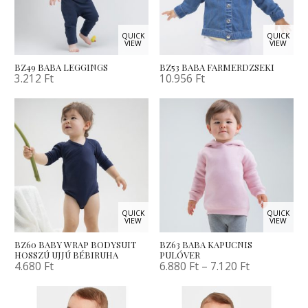
QUICK
QUICK
VIEW
VIEW
BZ49 BABA LEGGINGS
BZ53 BABA FARMERDZSEKI
3.212
Ft
10.956
Ft
QUICK
QUICK
VIEW
VIEW
BZ60 BABY WRAP BODYSUIT
BZ63 BABA KAPUCNIS
HOSSZÚ UJJÚ BÉBIRUHA
PULÓVER
4.680
Ft
6.880
Ft
–
7.120
Ft