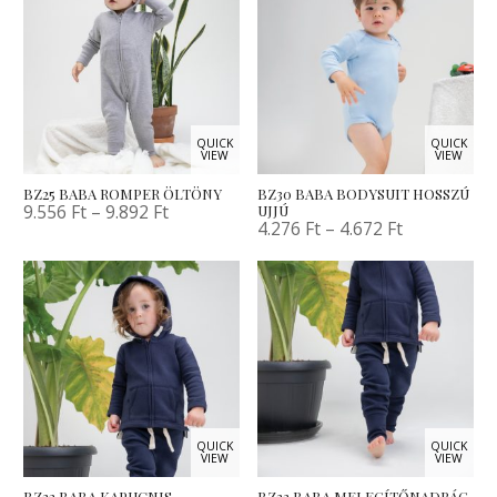
QUICK
QUICK
VIEW
VIEW
BZ25 BABA ROMPER ÖLTÖNY
BZ30 BABA BODYSUIT HOSSZÚ
9.556
Ft
–
9.892
Ft
UJJÚ
4.276
Ft
–
4.672
Ft
QUICK
QUICK
VIEW
VIEW
BZ32 BABA KAPUCNIS
BZ33 BABA MELEGÍTŐNADRÁG