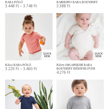
BABA PÓLÓ
BAMBINO BABA BODYSUIT
3.448
Ft
–
3.748
Ft
3.388
Ft
QUICK
QUICK
VIEW
VIEW
BZ02 BABA PÓLÓ
BZ05 ORGANIKUS BABA
3.220
Ft
–
3.460
Ft
BODYSUIT BÉBIPULÓVER
4.276
Ft