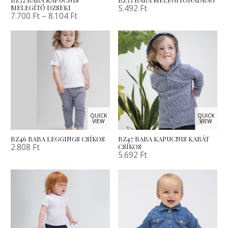
5.492
Ft
MELEGÍTŐ DZSEKI
7.700
Ft
–
8.104
Ft
QUICK
QUICK
VIEW
VIEW
BZ46 BABA LEGGINGS CSÍKOS
BZ47 BABA KAPUCNIS KABÁT
2.808
Ft
CSÍKOS
5.692
Ft