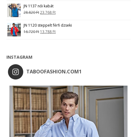
JN 1137 női kabát
28.820
Ft
23.768
Ft
JN 1120 steppelt férfi dzseki
16.720
Ft
13.788
Ft
INSTAGRAM
TABOOFASHION.COM1