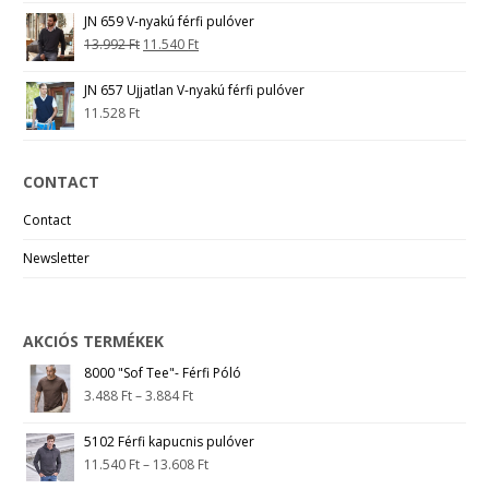
JN 659 V-nyakú férfi pulóver
13.992
Ft
11.540
Ft
JN 657 Ujjatlan V-nyakú férfi pulóver
11.528
Ft
CONTACT
Contact
Newsletter
AKCIÓS TERMÉKEK
8000 "Sof Tee"- Férfi Póló
3.488
Ft
–
3.884
Ft
5102 Férfi kapucnis pulóver
11.540
Ft
–
13.608
Ft