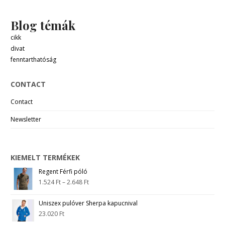
Blog témák
cikk
divat
fenntarthatóság
CONTACT
Contact
Newsletter
KIEMELT TERMÉKEK
Regent Férfi póló
1.524
Ft
–
2.648
Ft
Uniszex pulóver Sherpa kapucnival
23.020
Ft