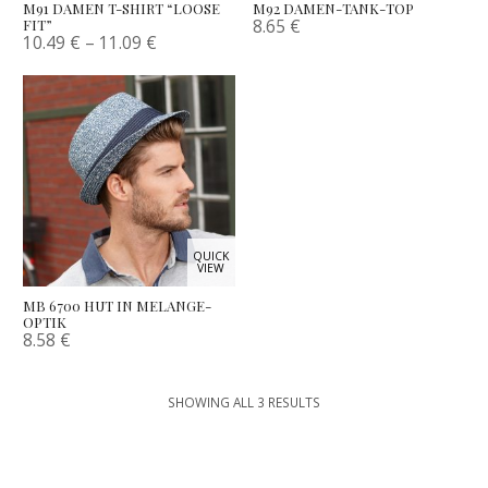
M91 DAMEN T-SHIRT “LOOSE
M92 DAMEN-TANK-TOP
8.65
€
FIT”
10.49
€
–
11.09
€
QUICK
VIEW
MB 6700 HUT IN MELANGE-
OPTIK
8.58
€
SHOWING ALL 3 RESULTS