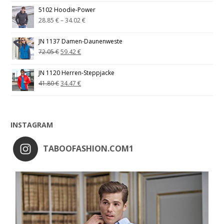
5102 Hoodie-Power
28.85
€
–
34.02
€
JN 1137 Damen-Daunenweste
72.05
€
59.42
€
JN 1120 Herren-Steppjacke
41.80
€
34.47
€
INSTAGRAM
TABOOFASHION.COM1