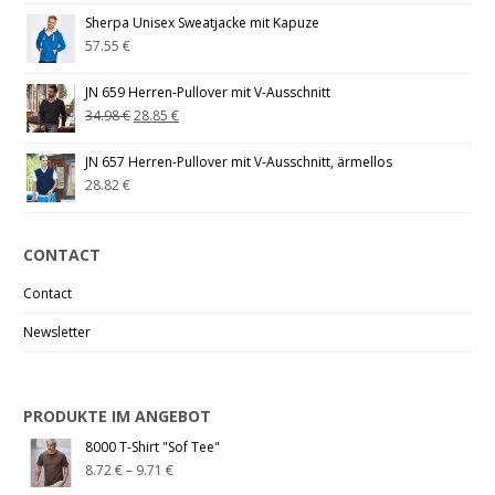
Sherpa Unisex Sweatjacke mit Kapuze
57.55
€
JN 659 Herren-Pullover mit V-Ausschnitt
34.98
€
28.85
€
JN 657 Herren-Pullover mit V-Ausschnitt, ärmellos
28.82
€
CONTACT
Contact
Newsletter
PRODUKTE IM ANGEBOT
8000 T-Shirt "Sof Tee"
8.72
€
–
9.71
€