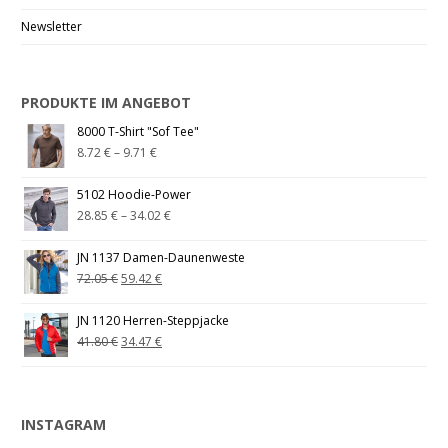
Newsletter
PRODUKTE IM ANGEBOT
8000 T-Shirt "Sof Tee"
8.72
€
–
9.71
€
5102 Hoodie-Power
28.85
€
–
34.02
€
JN 1137 Damen-Daunenweste
72.05
€
59.42
€
JN 1120 Herren-Steppjacke
41.80
€
34.47
€
INSTAGRAM